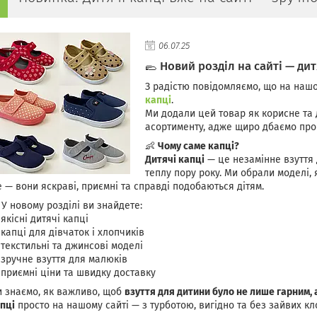
06.07.25
🥿 Новий розділ на сайті — ди
З радістю повідомляємо, що на нашо
капці
.
Ми додали цей товар як корисне та
асортименту, адже щиро дбаємо про 
👶
Чому саме капці?
Дитячі капці
— це незамінне взуття 
теплу пору року. Ми обрали моделі, я
 — вони яскраві, приємні та справді подобаються дітям.
 У новому розділі ви знайдете:
 якісні дитячі капці
 капці для дівчаток і хлопчиків
 текстильні та джинсові моделі
 зручне взуття для малюків
 приємні ціни та швидку доставку
 знаємо, як важливо, щоб
взуття для дитини було не лише гарним, 
пці
просто на нашому сайті — з турботою, вигідно та без зайвих кл