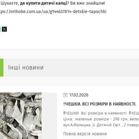
 Шукаєте,
де купити дитячі капці
? Ви вже знайшли!
tps://orthobe.com.ua/ua/g144637814-detskie-tapochki
Інші новини
17.02.2026
‼️ЧЕШКИ. ВСІ РОЗМІРИ В НАЯВНОСТІ.
‼️ЧЕШКИ. Всі розміри в наявності. ‼️ЧЕ
Ціна: маленькі розміри - 298 грн, велик
вул.А.Малишка ,3. Дитячій Світ , 2 пов
Повна версія новини