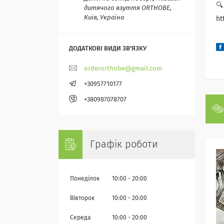
🔍
дитячого взуття ORTHOBE,
Київ, Україна
ht
orderorthobe@gmail.com
+30957710177
+380987078707
Графік роботи
Понеділок
10:00
20:00
Вівторок
10:00
20:00
Середа
10:00
20:00