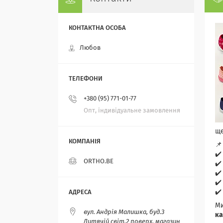
Любов
+380 (95) 771-01-77
Опт, індивідуальне замовлення
ще
📌
✔️
ORTHO.BE
✔️
✔️
✔️
✔️
Ми
вул. Андрія Малишка, буд.3
ка
Дитячій світ,2 поверх, магазин