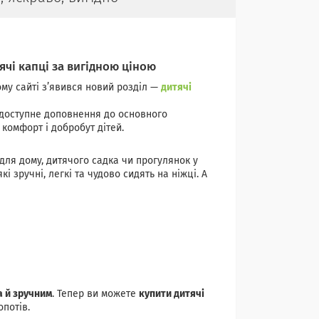
тячі капці за вигідною ціною
му сайті з’явився новий розділ —
дитячі
 доступне доповнення до основного
комфорт і добробут дітей.
для дому, дитячого садка чи прогулянок у
кі зручні, легкі та чудово сидять на ніжці. А
а й зручним
. Тепер ви можете
купити дитячі
опотів.