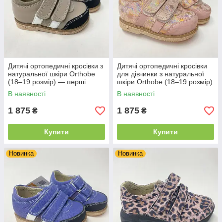
Дитячі ортопедичні кросівки з
Дитячі ортопедичні кросівки
натуральної шкіри Orthobe
для дівчинки з натуральної
(18–19 розмір) — перші
шкіри Orthobe (18–19 розмір)
кроки з правильним
В наявності
В наявності
комфортом
1 875
1 875
₴
₴
Купити
Купити
Новинка
Новинка