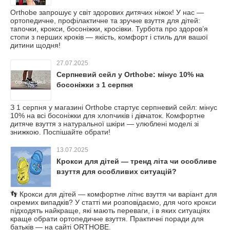
Orthobe запрошує у світ здорових дитячих ніжок! У нас —
ортопедичне, профілактичне та зручне взуття для дітей:
тапочки, крокси, босоніжки, кросівки. Турбота про здоров’я
стопи з перших кроків — якість, комфорт і стиль для вашої
дитини щодня!
27.07.2025
Серпневий сейл у Orthobe: мінус 10% на
босоніжки з 1 серпня
З 1 серпня у магазині Orthobe стартує серпневий сейл: мінус
10% на всі босоніжки для хлопчиків і дівчаток. Комфортне
дитяче взуття з натуральної шкіри — улюблені моделі зі
знижкою. Поспішайте обрати!
13.07.2025
Крокси для дітей — тренд літа чи особливе
взуття для особливих ситуацій?
👣 Крокси для дітей — комфортне літнє взуття чи варіант для
окремих випадків? У статті ми розповідаємо, для чого крокси
підходять найкраще, які мають переваги, і в яких ситуаціях
краще обрати ортопедичне взуття. Практичні поради для
батьків — на сайті ORTHOBE.