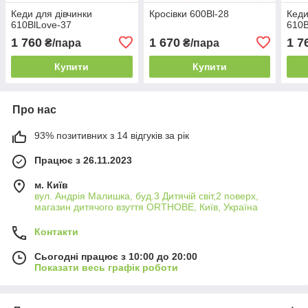
Кеди для дівчинки
Кросівки 600Bl-28
Кеди
610BlLove-37
610B
1 760
1 670
1 7
₴/пара
₴/пара
Купити
Купити
Про нас
93% позитивних з 14 відгуків за рік
Працює з 26.11.2023
м. Київ
вул. Андрія Малишка, буд.3 Дитячій світ,2 поверх,
магазин дитячого взуття ORTHOBE, Київ, Україна
Контакти
Сьогодні працює з 10:00 до 20:00
Показати весь графік роботи