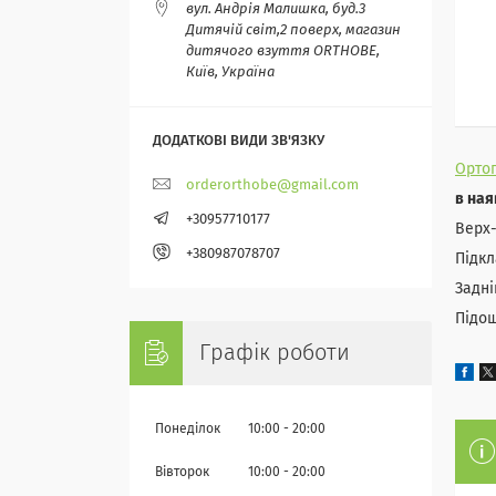
вул. Андрія Малишка, буд.3
Дитячій світ,2 поверх, магазин
дитячого взуття ORTHOBE,
Київ, Україна
Ортоп
orderorthobe@gmail.com
в ная
+30957710177
Верх-
+380987078707
Підкл
Задні
Підош
Графік роботи
Понеділок
10:00
20:00
Вівторок
10:00
20:00