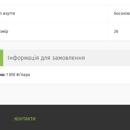
п взуття
Босоніж
змір
26
Інформація для замовлення
на:
1 650 ₴/пара