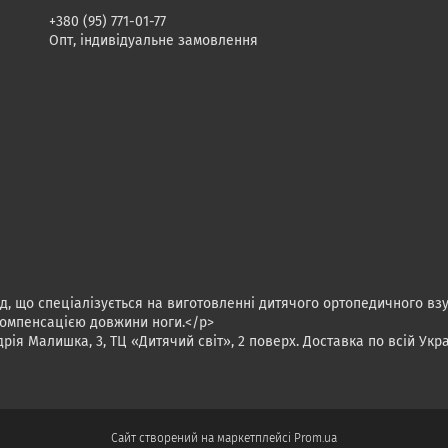
+380 (95) 771-01-77
Опт, індивідуальне замовлення
д, що спеціалізується на виготовленні дитячого ортопедичного вз
 компенсацією довжини ноги.</p>
рія Малишка, 3, ТЦ «Дитячий світ», 2 поверх. Доставка по всій Укра
Сайт створений на маркетплейсі
Prom.ua