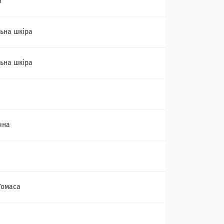
й
ьна шкіра
ьна шкіра
чна
Томаса