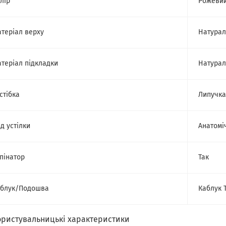
лір
Рожеви
теріал верху
Натурал
теріал підкладки
Натурал
стібка
Липучка
д устілки
Анатомі
пінатор
Так
аблук/Подошва
Каблук 
ористувальницькі характеристики