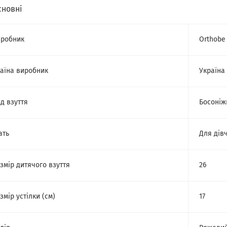
сновні
робник
Orthobe
аїна виробник
Україна
д взуття
Босоніж
ать
Для дів
змір дитячого взуття
26
змір устілки (см)
17