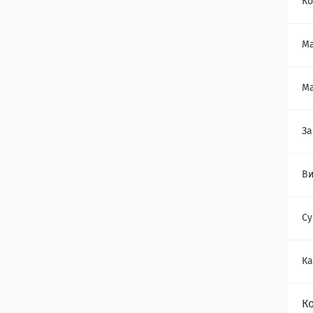
Ко
Ма
Ма
За
Ви
Су
К
К