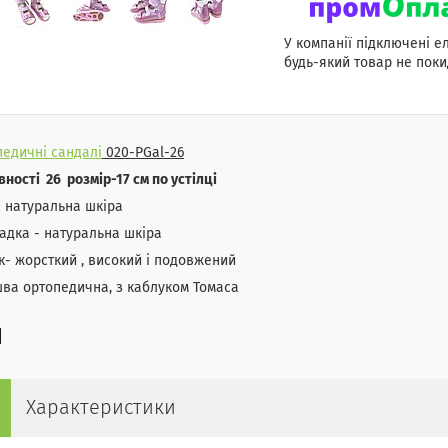
У компанії підключені е
будь-який товар не поки
едичні сандалі
020-PGal-26
вності 26 розмір-17 см по устілці
 натуральна шкіра
адка - натуральна шкіра
к- жорсткий , високий і подовжений
ва ортопедична, з каблуком Томаса
Характеристики