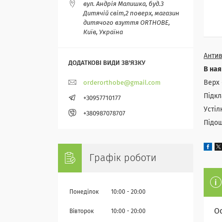
вул. Андрія Малишка, буд.3
Дитячій світ,2 поверх, магазин
дитячого взуття ORTHOBE,
Київ, Україна
Антив
В ная
Верх 
orderorthobe@gmail.com
Підкл
+30957710177
Устіл
+380987078707
Підош
Графік роботи
Понеділок
10:00
20:00
О
Вівторок
10:00
20:00