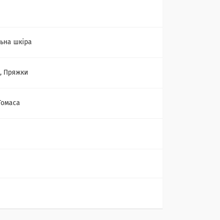
ьна шкіра
, Пряжки
Томаса