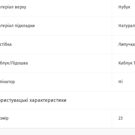
теріал верху
Нубук
теріал підкладки
Натурал
стібка
Липучка
блук/Підошва
Каблук 
пінатор
Ні
ористувацькі характеристики
змір
23