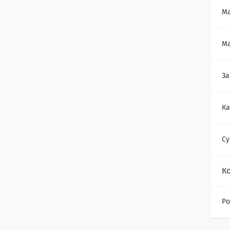
Ма
Ма
За
Ка
Су
К
Ро