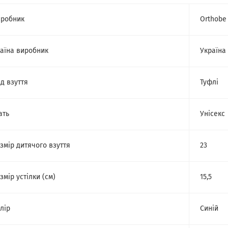
робник
Orthobe
аїна виробник
Україна
д взуття
Туфлі
ать
Унісекс
змір дитячого взуття
23
змір устілки (см)
15,5
лір
Синій