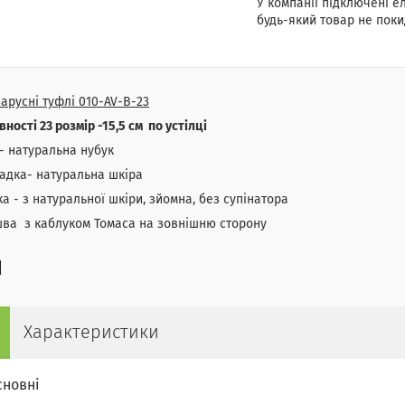
У компанії підключені е
будь-який товар не поки
арусні туфлі 010-AV-B-23
вності 23 розмір -15,5 см по устілці
- натуральна нубук
адка- натуральна шкіра
ка - з натуральної шкіри, зйомна, без супінатора
ва з каблуком Томаса на зовнішню сторону
Характеристики
сновні