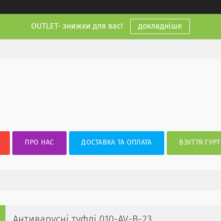
OUTLET- знижки для вас!
докладніше
ПРО НАС
ДОСТАВКА ТА ОПЛАТА
ВЗУТТЯ ГУРТ
Антиварусні туфлі 010-AV-B-23