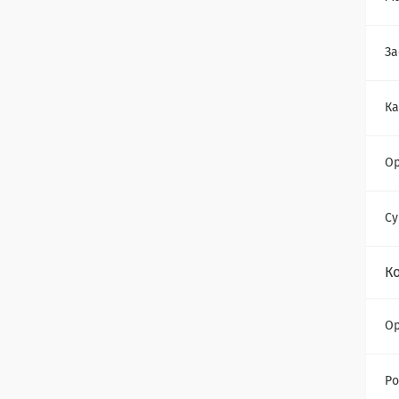
За
Ка
Ор
Су
К
Ор
Ро