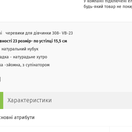
У компанії підключені е
будь-який товар не поки
і черевики для дівчинки 308- VB-23
вності 23 розмір- по устілці 15,5 см
 натуральний нубук
адка - натурадьне хутро
ка -зйомна, з супінатором
Характеристики
сновні атрибути