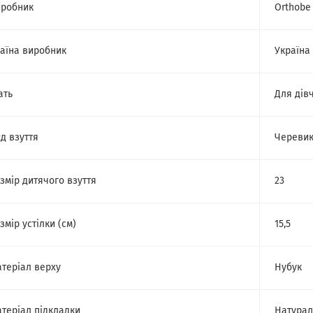
робник
Orthobe
аїна виробник
Україна
ать
Для дів
д взуття
Череви
змір дитячого взуття
23
змір устілки (см)
15,5
теріал верху
Нубук
теріал підкладки
Натурал