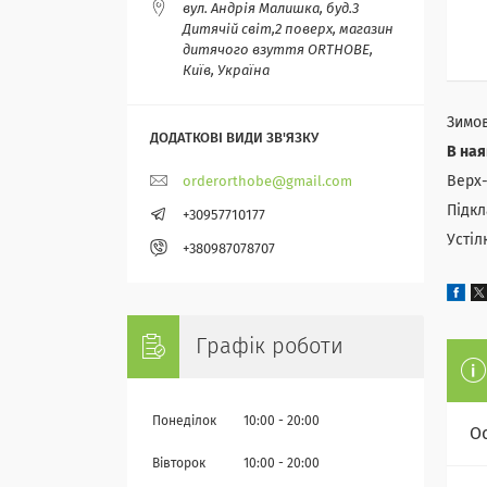
вул. Андрія Малишка, буд.3
Дитячій світ,2 поверх, магазин
дитячого взуття ORTHOBE,
Київ, Україна
Зимов
В ная
Верх-
orderorthobe@gmail.com
Підкл
+30957710177
Устіл
+380987078707
Графік роботи
Понеділок
10:00
20:00
О
Вівторок
10:00
20:00