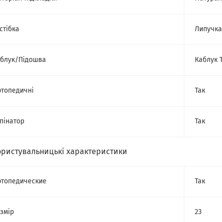
стібка
Липучка
блук/Підошва
Каблук 
топедичні
Так
пінатор
Так
ористувальницькі характеристики
топедические
Так
змір
23