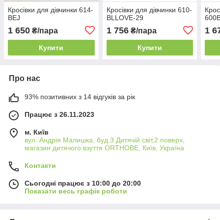
Кросівки для дівчинки 614-
Кросівки для дівчинки 610-
Крос
BEJ
BLLOVE-29
600B
1 650
1 756
1 6
₴/пара
₴/пара
Купити
Купити
Про нас
93% позитивних з 14 відгуків за рік
Працює з 26.11.2023
м. Київ
вул. Андрія Малишка, буд.3 Дитячій світ,2 поверх,
магазин дитячого взуття ORTHOBE, Київ, Україна
Контакти
Сьогодні працює з 10:00 до 20:00
Показати весь графік роботи