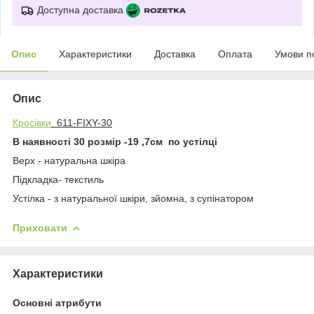
Доступна доставка
Опис
Характеристики
Доставка
Оплата
Умови п
Опис
Кросівки
611-FIXY-30
В наявності 30 розмір -19 ,7см по устілці
Верх - натуральна шкіра
Підкладка- текстиль
Устілка - з натуральної шкіри, зйомна, з супінатором
Приховати
Характеристики
Основні атрибути