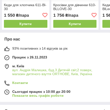
Кеди для хлопчика 611-Bl-
Кросівки для дівчинки 610-
Кеди
30
BLLOVE-30
BlLe
1 550
1 756
1 5
₴/пара
₴/пара
Купити
Купити
Про нас
93% позитивних з 14 відгуків за рік
Працює з 26.11.2023
м. Київ
вул. Андрія Малишка, буд.3 Дитячій світ,2 поверх,
магазин дитячого взуття ORTHOBE, Київ, Україна
Контакти
Сьогодні працює з 10:00 до 20:00
Показати весь графік роботи