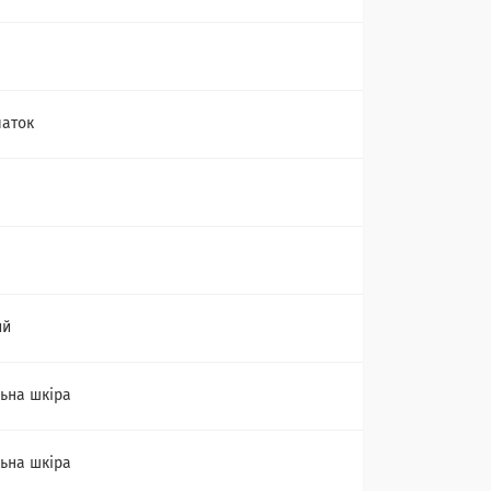
чаток
ий
ьна шкіра
ьна шкіра