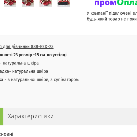
У компанії підключені е
будь-який товар не поки
я для дівчинки 888-RED-23
вності 23 розмір -15 см по устілці
- натуральна шкіра
адка- натуральна шкіра
ка - з натуральної шкіри, з супінатором
Характеристики
сновні