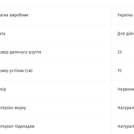
аїна виробник
Україна
ать
Для дів
змір дитячого взуття
23
змір устілки (см)
15
лір
Червон
теріал верху
Натурал
теріал підкладки
Натурал