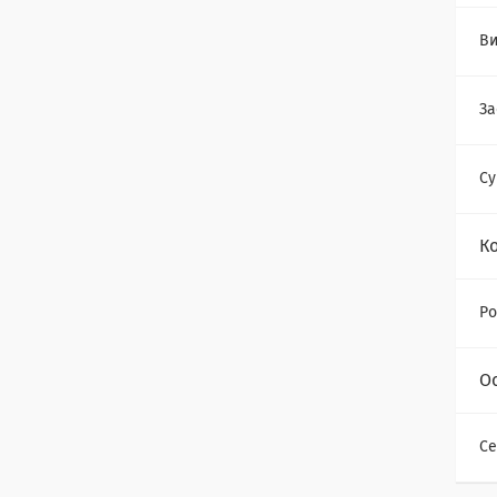
Ви
За
Су
К
Ро
О
Се