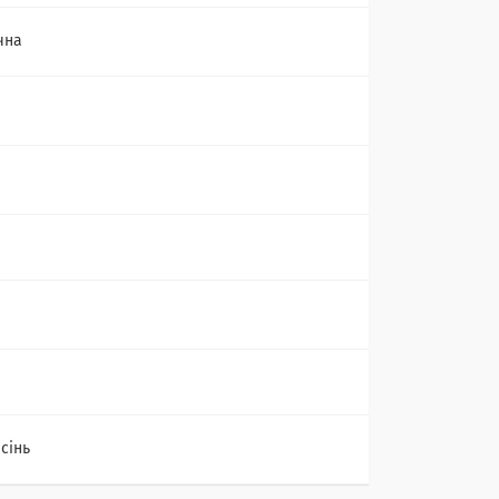
чна
сінь