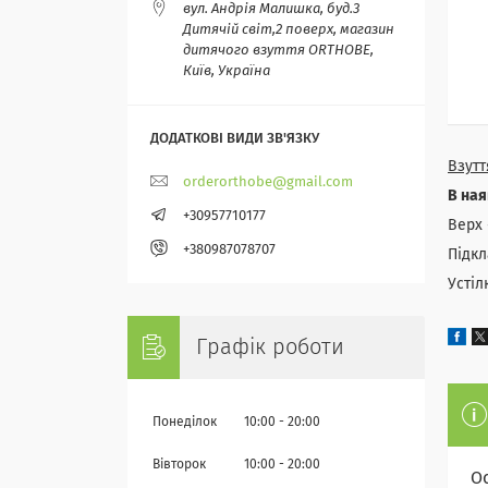
вул. Андрія Малишка, буд.3
Дитячій світ,2 поверх, магазин
дитячого взуття ORTHOBE,
Київ, Україна
Взутт
orderorthobe@gmail.com
В ная
+30957710177
Верх 
+380987078707
Підкл
Устіл
Графік роботи
Понеділок
10:00
20:00
Вівторок
10:00
20:00
О