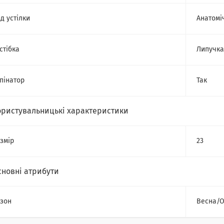
д устілки
Анатомі
стібка
Липучка
пінатор
Так
ористувальницькі характеристики
змір
23
сновні атрибути
зон
Весна/О