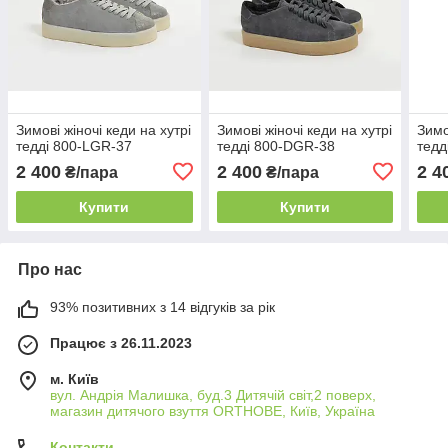
Зимові жіночі кеди на хутрі
Зимові жіночі кеди на хутрі
Зимо
тедді 800-LGR-37
тедді 800-DGR-38
тедд
2 400
2 400
2 4
₴/пара
₴/пара
Купити
Купити
Про нас
93% позитивних з 14 відгуків за рік
Працює з 26.11.2023
м. Київ
вул. Андрія Малишка, буд.3 Дитячій світ,2 поверх,
магазин дитячого взуття ORTHOBE, Київ, Україна
Контакти