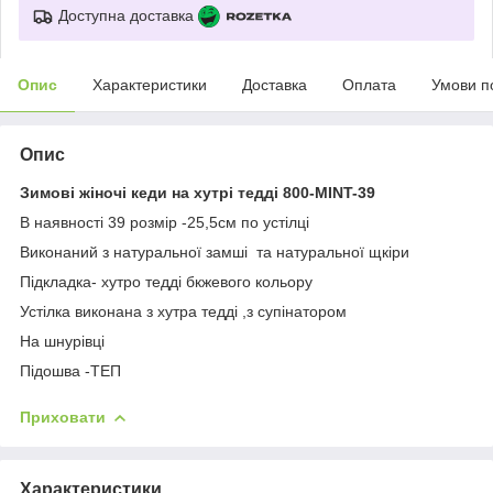
Доступна доставка
Опис
Характеристики
Доставка
Оплата
Умови п
Опис
Зимові жіночі кеди на хутрі тедді 800-MINT-39
В наявності 39 розмір -25,5см по устілці
Виконаний з натуральної замші та натуральної щкіри
Підкладка- хутро тедді бкжевого кольору
Устілка виконана з хутра тедді ,з супінатором
На шнурівці
Підошва -ТЕП
Приховати
Характеристики