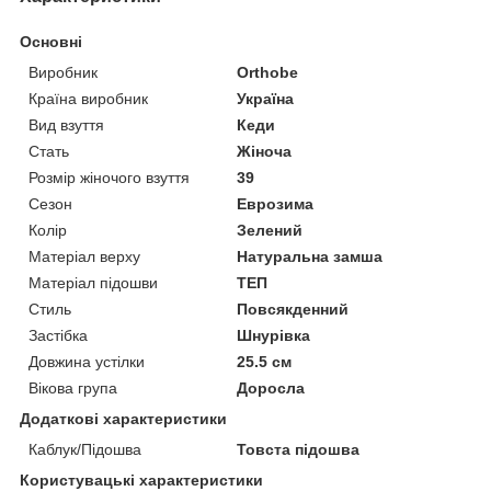
Основні
Виробник
Orthobe
Країна виробник
Україна
Вид взуття
Кеди
Стать
Жіноча
Розмір жіночого взуття
39
Сезон
Еврозима
Колір
Зелений
Матеріал верху
Натуральна замша
Матеріал підошви
ТЕП
Стиль
Повсякденний
Застібка
Шнурівка
Довжина устілки
25.5 см
Вікова група
Доросла
Додаткові характеристики
Каблук/Підошва
Товста підошва
Користувацькі характеристики