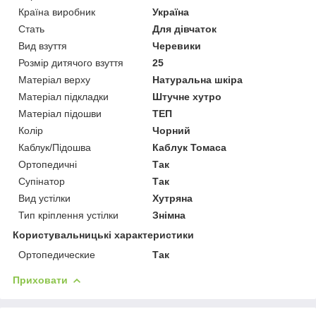
Країна виробник
Україна
Стать
Для дівчаток
Вид взуття
Черевики
Розмір дитячого взуття
25
Матеріал верху
Натуральна шкіра
Матеріал підкладки
Штучне хутро
Матеріал підошви
ТЕП
Колір
Чорний
Каблук/Підошва
Каблук Томаса
Ортопедичні
Так
Супінатор
Так
Вид устілки
Хутряна
Тип кріплення устілки
Знімна
Користувальницькі характеристики
Ортопедические
Так
Приховати