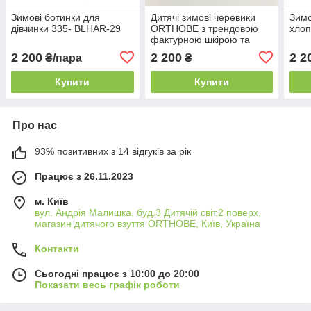
Зимові ботинки для
Дитячі зимові черевики
Зимо
дівчинки 335- BLHAR-29
ORTHOBE з трендовою
хлоп
фактурною шкірою та
хутром — розміри 25–28
2 200
2 200
2 2
₴/пара
₴
Купити
Купити
Про нас
93% позитивних з 14 відгуків за рік
Працює з 26.11.2023
м. Київ
вул. Андрія Малишка, буд.3 Дитячій світ,2 поверх,
магазин дитячого взуття ORTHOBE, Київ, Україна
Контакти
Сьогодні працює з 10:00 до 20:00
Показати весь графік роботи