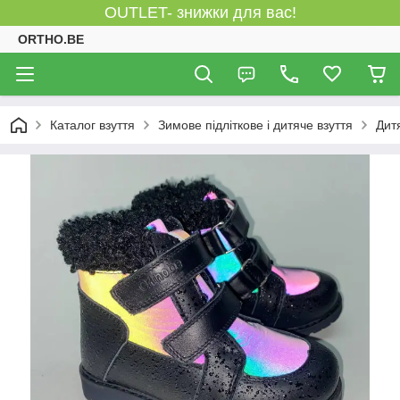
OUTLET- знижки для вас!
ORTHO.BE
Каталог взуття
Зимове підліткове і дитяче взуття
Дит