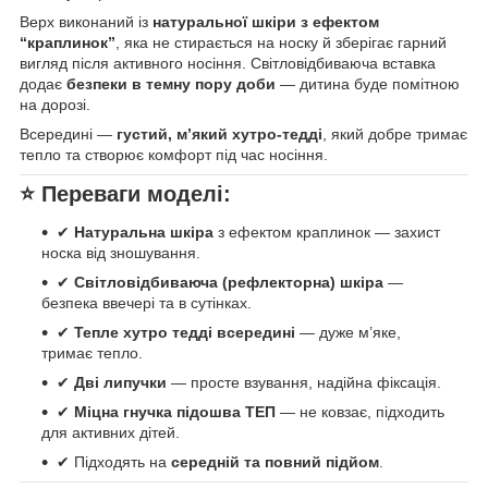
Верх виконаний із
натуральної шкіри з ефектом
“краплинок”
, яка не стирається на носку й зберігає гарний
вигляд після активного носіння. Світловідбиваюча вставка
додає
безпеки в темну пору доби
— дитина буде помітною
на дорозі.
Всередині —
густий, м’який хутро-тедді
, який добре тримає
тепло та створює комфорт під час носіння.
⭐
Переваги моделі:
✔
Натуральна шкіра
з ефектом краплинок — захист
носка від зношування.
✔
Світловідбиваюча (рефлекторна) шкіра
—
безпека ввечері та в сутінках.
✔
Тепле хутро тедді всередині
— дуже м’яке,
тримає тепло.
✔
Дві липучки
— просте взування, надійна фіксація.
✔
Міцна гнучка підошва ТЕП
— не ковзає, підходить
для активних дітей.
✔ Підходять на
середній та повний підйом
.