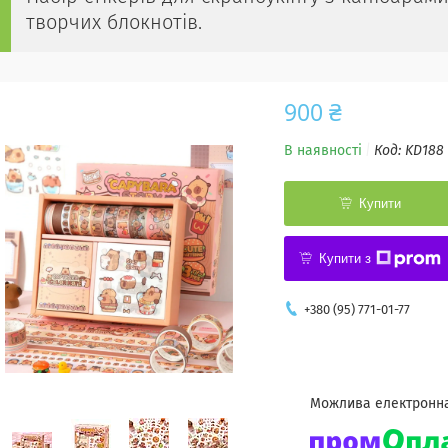
творчих блокнотів.
900 ₴
В наявності
Код:
KD188
Купити
Купити з
+380 (95) 771-01-77