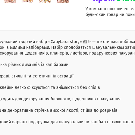
У компанії підключені е
будь-який товар не поки
унковий творчий набір «Capybara story» 🐹✨ — це стильна добірка
ок із милими капібарами. Набір сподобається шанувальникам зати
екорування щоденників, планерів, листівок, подарункових пакувань
лька різних дизайнів із капібарами
краві, стильні та естетичні ілюстрації
клейки легко фіксуються та знімаються без слідів
дходить для декорування блокнотів, щоденників і пакування
цна декоративна стрічка високої якості, стійка до розривів
довий варіант подарунка для шанувальників капібар і стилю каваї