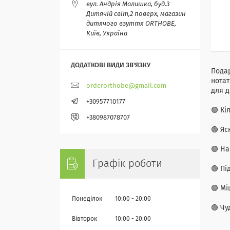
вул. Андрія Малишка, буд.3
Дитячій світ,2 поверх, магазин
дитячого взуття ORTHOBE,
Київ, Україна
Подар
нотат
orderorthobe@gmail.com
для д
+30957710177
🟢 Кі
+380987078707
🟢 Яс
🟢 На
Графік роботи
🟢 Пі
🟢 Мі
Понеділок
10:00
20:00
🟢 Чу
Вівторок
10:00
20:00