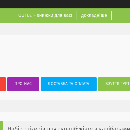
OUTLET- знижки для вас!
докладніше
ПРО НАС
ДОСТАВКА ТА ОПЛАТА
ВЗУТТЯ ГУРТ
Набір стікерів для скрапбукінгу з капібара