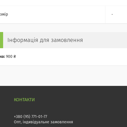
змір
-
Інформація для замовлення
на:
900 ₴
+380 (95) 771-01-77
Опт, індивідуальне замовлення