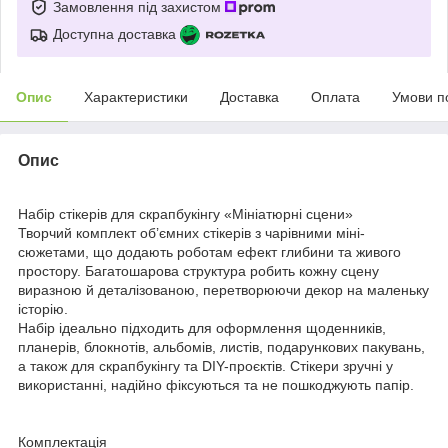
Замовлення під захистом
Доступна доставка
Опис
Характеристики
Доставка
Оплата
Умови п
Опис
Набір стікерів для скрапбукінгу «Мініатюрні сцени»
Творчий комплект об’ємних стікерів з чарівними міні-
сюжетами, що додають роботам ефект глибини та живого
простору. Багатошарова структура робить кожну сцену
виразною й деталізованою, перетворюючи декор на маленьку
історію.
Набір ідеально підходить для оформлення щоденників,
планерів, блокнотів, альбомів, листів, подарункових пакувань,
а також для скрапбукінгу та DIY-проєктів. Стікери зручні у
використанні, надійно фіксуються та не пошкоджують папір.
Комплектація